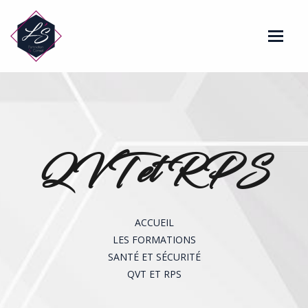
Toggle 
Accueil
A Propos
QVT et RPS
La société
Qui suis-je ?
Mon parcours
ACCUEIL
LES FORMATIONS
Formations
SANTÉ ET SÉCURITÉ
Santé et Sécurité
QVT ET RPS
Soutien scolaire